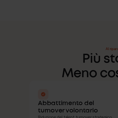
Al ripar
Più st
Meno cost
Abbattimento del
turnover volontario
Riduzione del talent turnover strategico,