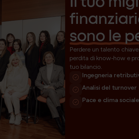
Il tuo mig
finanziar
sono le p
Perdere un talento chiave
perdita di know-how e pro
tuo bilancio.
Ingegneria retributi
Analisi del turnover
Pace e clima social