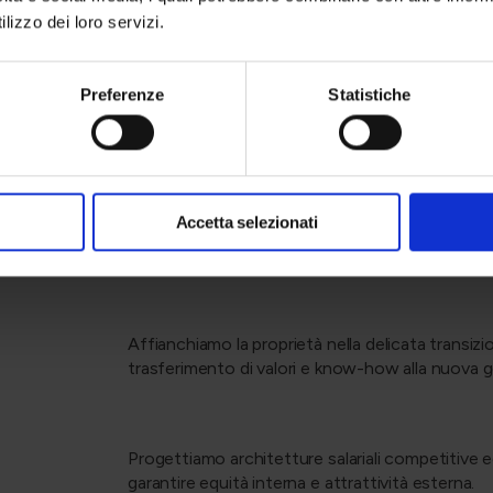
lizzo dei loro servizi.
ng
Progettiamo percorsi esperienziali su misura per al
migliorando la collaborazione interna.
Preferenze
Statistiche
onflitti
Trasformiamo le frizioni inter-reparto in flussi 
incomprensioni personali frenino la produttivi
Accetta selezionati
Trasformiamo le uscite in opportunità: interviste
abbandono, ottimizzare i processi e prevenire fu
Affianchiamo la proprietà nella delicata transizi
trasferimento di valori e know-how alla nuova 
Progettiamo architetture salariali competitive ed
garantire equità interna e attrattività esterna.