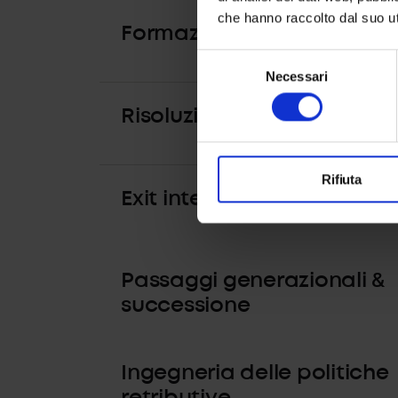
che hanno raccolto dal suo uti
Formazione e team buildi
Selezione
Necessari
del
consenso
Risoluzione proattiva dei c
Rifiuta
Exit interview strategiche
Passaggi generazionali &
successione
Ingegneria delle politiche
retributive