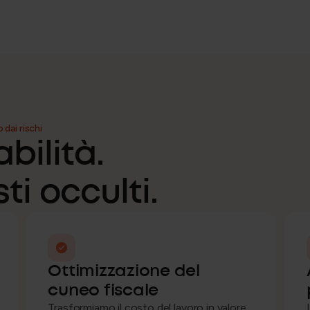
o dai rischi
abilità.
i occulti.
Ottimizzazione del
cuneo fiscale
Trasformiamo il costo del lavoro in valore