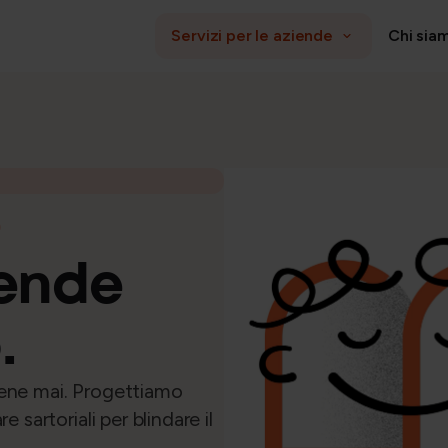
Servizi per le aziende
Chi sia
AMMINISTRAZIONE E PAYROLL
HR M
Payroll, Budgeting e Analytics
e
i
Gestione operativa e adempimenti
iende
azione aziendale
.
sene mai. Progettiamo
e sartoriali per blindare il