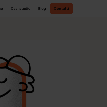
mo
Casi studio
Blog
Contatti
ANAGEMENT
Ricerca, selezione e sviluppo
People strategy e retention