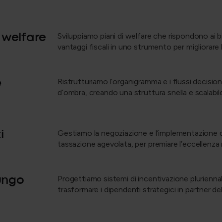
 welfare
Sviluppiamo piani di welfare che rispondono ai b
vantaggi fiscali in uno strumento per migliorare la
e
Ristrutturiamo l’organigramma e i flussi decision
d’ombra, creando una struttura snella e scalabil
i
Gestiamo la negoziazione e l’implementazione di
tassazione agevolata, per premiare l’eccellenz
lungo
Progettiamo sistemi di incentivazione pluriennale
trasformare i dipendenti strategici in partner d