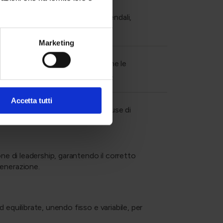
lineare il team agli obiettivi aziendali,
Marketing
di lavoro armoniosi, prevenendo che le
tà e garantendo un ambiente sano.
Accetta tutti
 strutturate per analizzare le cause di
ture perdite di risorse.
one di leadership, garantendo il corretto
generazione.
 equilibrate, unendo fisso e variabile, per