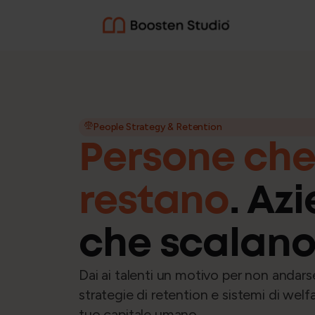
CONSULENZA AZIENDALE
Diritto del lavoro
People Strategy & Retention
Persone ch
Gestione delle relazion
restano
. Az
Consulenza e organizz
che scalano
Dai ai talenti un motivo per non andar
strategie di retention e sistemi di welfar
tuo capitale umano.