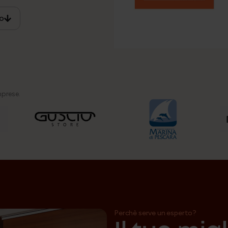
io
mprese.
Perchè serve un esperto?