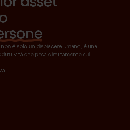
lior asset
io
ersone
 non è solo un dispiacere umano, è una
duttività che pesa direttamente sul
va
e