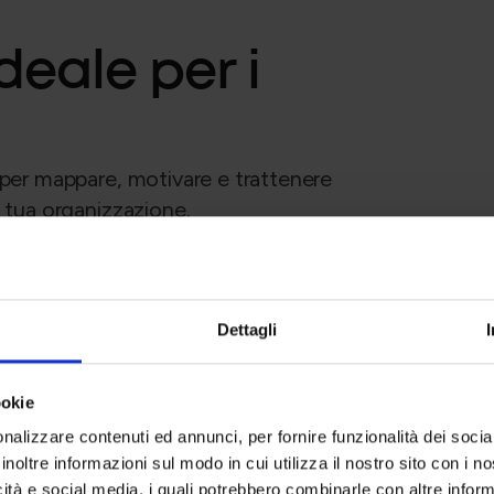
deale per i
 per mappare, motivare e trattenere
a tua organizzazione.
mance &
Adottiamo misurazioni oggettive che premiano i 
Dettagli
competizione e allinea gli obiettivi individuali all
ookie
a
Mappiamo le competenze interne per assegnare i 
nalizzare contenuti ed annunci, per fornire funzionalità dei socia
riduce la frustrazione e massimizza il rendiment
inoltre informazioni sul modo in cui utilizza il nostro sito con i 
icità e social media, i quali potrebbero combinarle con altre inform