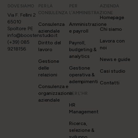
DOVE SIAMO
PER LA
PER
AZIENDA
CONSULENZA
L’AMMINISTRAZIONE
Via F. Fellini 2
Homepage
65010
Consulenza
Amministrazione
Spoltore PE
Chi siamo
aziendale
e payroll
info@boostenstudio.it
Lavora con
(+39) 085
Diritto del
Payroll,
noi
9218156
lavoro
budgeting &
analytics
News e guide
Gestione
delle
Gestione
Casi studio
relazioni
operativa &
adempimenti
Contatti
Consulenza e
organizzazione
PER L’HR
aziendale
HR
Management
Ricerca,
selezione &
sviluppo