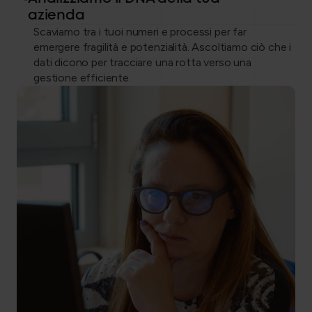
Gianluca Pozzi
azienda
HR Administration
Scaviamo tra i tuoi numeri e processi per far
emergere fragilità e potenzialità. Ascoltiamo ciò che i
Marianna Di Febo
dati dicono per tracciare una rotta verso una
HR Administration
gestione efficiente.
Paola Gualdieri
HR Administration
Serena Ferrara
HR Administration
Serena Rinaldi
HR Administration