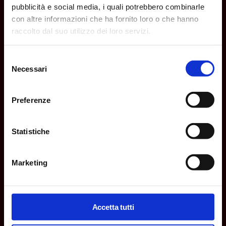
pubblicità e social media, i quali potrebbero combinarle
con altre informazioni che ha fornito loro o che hanno
raccolto dal suo utilizzo dei loro servizi.
Selezione
Necessari
del
consenso
Preferenze
Statistiche
Anima Boosten
"Insisto" per raggiungere l'obiettivo!
Marketing
Antonella Iachizzi
Administration
Accetta tutti