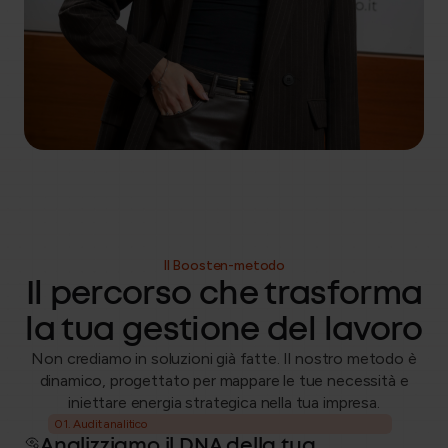
Fabrizia Longo
Anima Boosten
Administration
Perfetto mix di calma e tenacia!
Ester Di Stefano
Anima Boosten
HR Administration
Trasformo il caos in chiarezza!
Alessandro Pepe
HR Administration
Il Boosten-metodo
Alice di Paolo
Il percorso che trasforma
HR Administration
la tua gestione del lavoro
Non crediamo in soluzioni già fatte. Il nostro metodo è
Alice D’Ottavio
dinamico, progettato per mappare le tue necessità e
HR Administration
iniettare energia strategica nella tua impresa.
01. Audit analitico
Analizziamo il DNA della tua