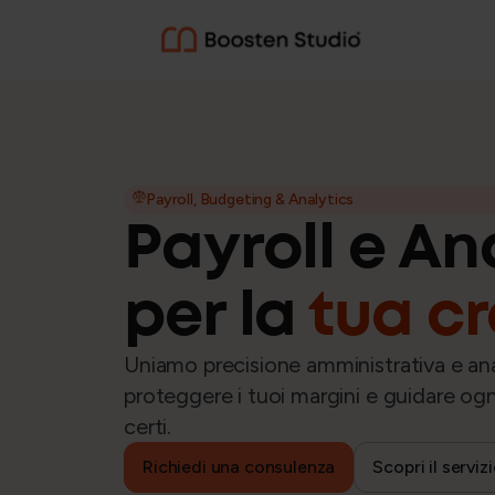
CONSULENZA AZIENDALE
Diritto del lavoro
Payroll, Budgeting & Analytics
Payroll e An
Gestione delle relazion
per la
tua cr
Consulenza e organizz
Uniamo precisione amministrativa e anal
proteggere i tuoi margini e guidare ogn
certi.
Richiedi una consulenza
Scopri il serviz