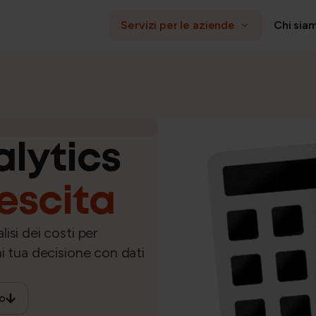
Servizi per le aziende
Chi sia
AMMINISTRAZIONE E PAYROLL
HR M
Payroll, Budgeting e Analytics
alytics
i
Gestione operativa e adempimenti
escita
azione aziendale
isi dei costi per
i tua decisione con dati
io