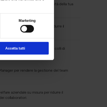
i costi per governare la marginalità della tua
Marketing
ione fiscale e contributiva per ridurre il
le, per eliminare errori manuali e colli di
Accetta tutti
anager per rendere la gestione del team
lfare aziendale su misura per ridurre il
ei collaboratori.