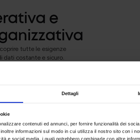
rativa e
rganizzativa
 coprire tutte le esigenze
i dati costante e sicuro.
-to-End"
Gestione completa e puntuale dei prospetti pa
Dettagli
retributiva per ogni livello contrattuale.
ookie
 fiscali
Presidio totale su F24, Uniemens e Certificazi
al riparo da ogni sanzione.
nalizzare contenuti ed annunci, per fornire funzionalità dei socia
inoltre informazioni sul modo in cui utilizza il nostro sito con i 
icità e social media, i quali potrebbero combinarle con altre inform