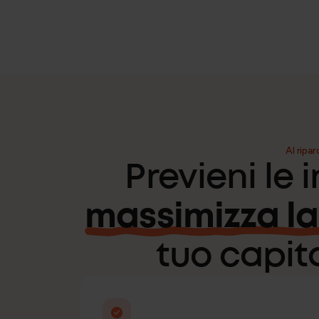
Al ripar
Previeni le 
massimizza la
tuo capit