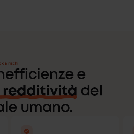
o dai rischi
inefficienze e
 redditività
del
ale umano.