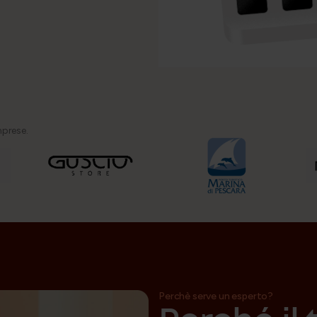
mprese.
Perchè serve un esperto?