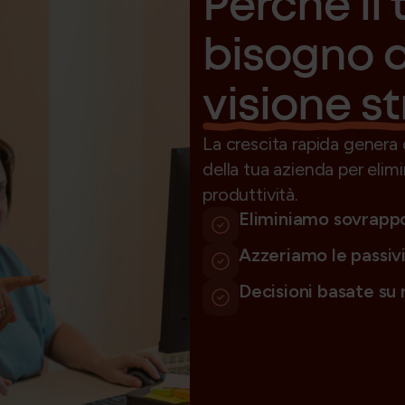
Perché il 
bisogno d
visione s
La crescita rapida genera
della tua azienda per elimin
produttività.
Eliminiamo sovrappo
Azzeriamo le passivit
Decisioni basate su r