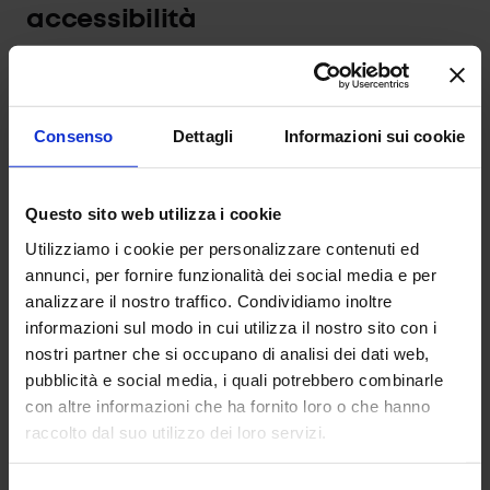
accessibilità
La presente dichiarazione è stata redatta il
24/06/2026
.
La valutazione è stata
effettuata da terzi
tramite
analisi oggettive e soggettive (cfr. l’articolo 3, paragrafo
Consenso
Dettagli
Informazioni sui cookie
1, della decisione di esecuzione UE 2018/1523 della
Commissione).
La dichiarazione è stata riesaminata da ultimo
Questo sito web utilizza i cookie
il
24/06/2026
, rispettando la raccomandazione di
Utilizziamo i cookie per personalizzare contenuti ed
riesaminare periodicamente (con frequenza almeno
annunci, per fornire funzionalità dei social media e per
annuale) l’esattezza delle affermazioni contenute nella
analizzare il nostro traffico. Condividiamo inoltre
presente dichiarazione di accessibilità.
informazioni sul modo in cui utilizza il nostro sito con i
Feedback e informazioni di
nostri partner che si occupano di analisi dei dati web,
contatto
pubblicità e social media, i quali potrebbero combinarle
con altre informazioni che ha fornito loro o che hanno
È possibile segnalare eventuali difetti nei requisiti di
raccolto dal suo utilizzo dei loro servizi.
accessibilità, richiedere informazioni e contenuti non
accessibili o inviare suggerimenti, utilizzando il seguente