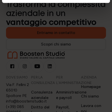
Trasforma la complessità
aziendale in un
vantaggio competitivo
Entriamo in contatto
Scopri chi siamo
DOVE SIAMO
PER LA
PER
AZIENDA
CONSULENZA
L’AMMINISTRAZIONE
Via F. Fellini 2
Homepage
65010
Consulenza
Amministrazione
Spoltore PE
Chi siamo
aziendale
e payroll
info@boostenstudio.it
Lavora con
(+39) 085
Diritto del
Payroll,
noi