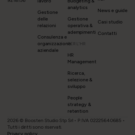
9218156
lavoro
budgeting &
analytics
News e guide
Gestione
delle
Gestione
Casi studio
relazioni
operativa &
adempimenti
Contatti
Consulenza e
organizzazione
PER L’HR
aziendale
HR
Management
Ricerca,
selezione &
sviluppo
People
strategy &
retention
2026 © Boosten Studio Stp Srl • P.IVA 02225640685 •
Tutti i diritti sono riservati.
Privacy policy