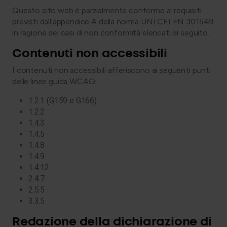
Questo sito web è parzialmente conforme ai requisiti
previsti dall’appendice A della norma UNI CEI EN 301549
in ragione dei casi di non conformità elencati di seguito.
Contenuti non accessibili
I contenuti non accessibili afferiscono ai seguenti punti
delle linee guida WCAG:
1.2.1 (G159 e G166)
1.2.2
1.4.3
1.4.5
1.4.8
1.4.9
1.4.12
2.4.7
2.5.5
3.3.5
Redazione della dichiarazione di