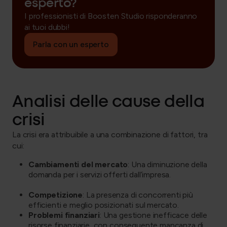
esperto?
I professionisti di Boosten Studio risponderanno
ai tuoi dubbi!
Parla con un esperto
Analisi delle cause della
crisi
La
crisi
era attribuibile a una combinazione di fattori, tra
cui:
Cambiamenti del mercato
: Una diminuzione della
domanda per i servizi offerti dall’impresa.
Competizione
: La presenza di concorrenti più
efficienti e meglio posizionati sul mercato.
Problemi finanziari
: Una gestione inefficace delle
risorse finanziarie, con conseguente mancanza di