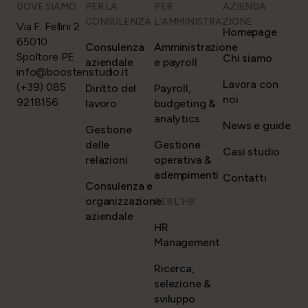
DOVE SIAMO
PER LA
PER
AZIENDA
CONSULENZA
L’AMMINISTRAZIONE
Via F. Fellini 2
Homepage
65010
Consulenza
Amministrazione
Spoltore PE
Chi siamo
aziendale
e payroll
info@boostenstudio.it
Lavora con
(+39) 085
Diritto del
Payroll,
noi
9218156
lavoro
budgeting &
analytics
News e guide
Gestione
delle
Gestione
Casi studio
relazioni
operativa &
adempimenti
Contatti
Consulenza e
organizzazione
PER L’HR
aziendale
HR
Management
Ricerca,
selezione &
sviluppo