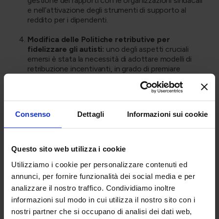
gestione dei rapporti con le organizzazioni sindacali
e nell’attivazione degli strumenti di supporto al
reddito per i dipendenti.
Modifica delle Politiche retributive per
fidelizzare gli autisti:
uno degli aspetti cruciali
emersi è stata la necessità di adottare modelli di
retribuzione incentivanti, in grado di premiare
stabilità e produttività. Questo approccio ha
contribuito a ridurre il turnover e a valorizzare la
forza lavoro, garantendo una maggiore continuità
operativa.
Consenso
Dettagli
Informazioni sui cookie
Come ti aiutiamo in caso
di Crisi aziendale
Questo sito web utilizza i cookie
Nonostante il settore logistico italiano abbia vissuto un
Utilizziamo i cookie per personalizzare contenuti ed
periodo di dinamismo nel 2024, con un fatturato di 5,5
annunci, per fornire funzionalità dei social media e per
miliardi di euro e investimenti pari a 1,7 miliardi di euro,
analizzare il nostro traffico. Condividiamo inoltre
molte aziende hanno dovuto affrontare sfide
informazioni sul modo in cui utilizza il nostro sito con i
significative legate a crisi operative e finanziarie.
nostri partner che si occupano di analisi dei dati web,