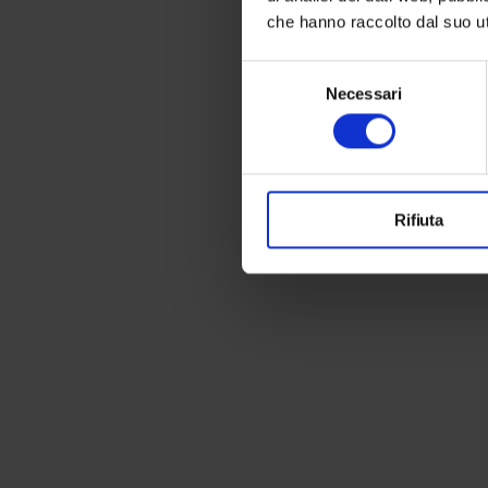
che hanno raccolto dal suo uti
Selezione
Necessari
del
consenso
Rifiuta