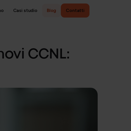
mo
Casi studio
Blog
Contatti
ANAGEMENT
novi CCNL:
Ricerca, selezione e sviluppo
People strategy e retention