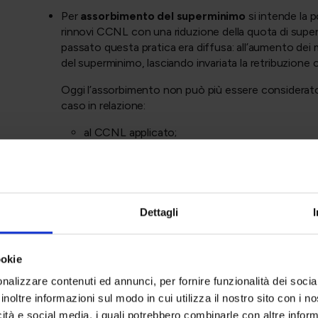
Per
assorbimento del superminimo
si intende la p
rinnovi CCNL con una riduzione della quota di superm
passato questa pratica era diffusa: all’aumento dei 
del superminimo, lasciando invariata la retribuzione
Oggi l’assorbimento non può più essere considerat
caso in relazione:
al CCNL applicato;
alla natura dell’aumento contrattuale;
alla formulazione della clausola individuale;
alla funzione originaria del superminimo.
Una valutazione superficiale può determinare errori 
richieste di adeguamento retributivo.
Dettagli
L’inquadramento normat
ookie
giurisprudenziale
nalizzare contenuti ed annunci, per fornire funzionalità dei socia
Il superminimo non è disciplinato direttamente da un
inoltre informazioni sul modo in cui utilizza il nostro sito con i 
riferimento è costituito principalmente da:
icità e social media, i quali potrebbero combinarle con altre inform