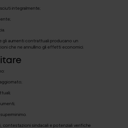
osciuti integralmente;
mente;
cia.
he gli aumenti contrattuali producano un
oni che ne annullino gli effetti economici.
itare
no:
aggiornato;
ttuali;
aumenti;
al superminimo.
 contestazioni sindacali e potenziali verifiche