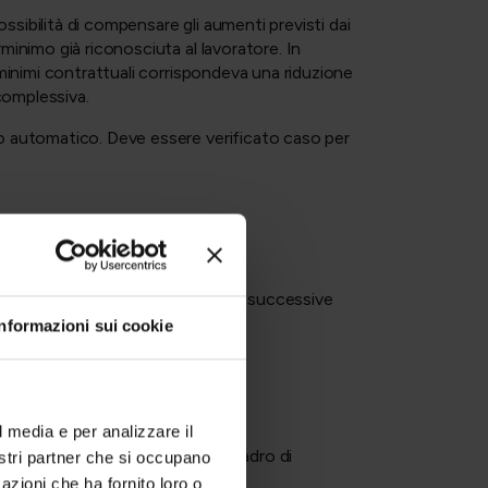
ossibilità di compensare gli aumenti previsti dai
inimo già riconosciuta al lavoratore. In
minimi contrattuali corrispondeva una riduzione
 complessiva.
o automatico. Deve essere verificato caso per
nella gestione della busta paga e successive
Informazioni sui cookie
ivo e
l media e per analizzare il
a norma specifica di legge. Il quadro di
nostri partner che si occupano
azioni che ha fornito loro o