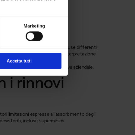
di Cassazione – Sezione Lavoro.
Marketing
idenzia che:
 con quanto previsto dal CCNL;
 e superminimo rispondono a cause differenti;
rbibilità possono incidere sull’interpretazione
Accetta tutti
puntuale
della situazione retributiva aziendale.
i rinnovi
ori limitazioni espresse all’assorbimento degli
esistenti, inclusi i superminimi.