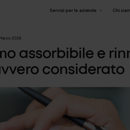
Servizi per le aziende
Chi sia
AMMINISTRAZIONE E PAYROLL
HR M
3 Marzo 2026
o assorbibile e rin
Payroll, Budgeting e Analytics
vvero considerato
i
Gestione operativa e adempimenti
azione aziendale