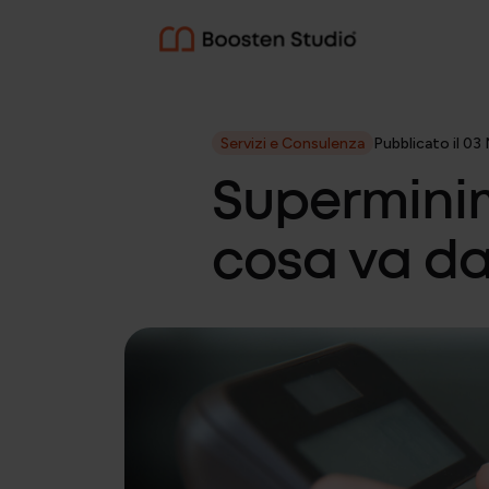
CONSULENZA AZIENDALE
Servizi e Consulenza
Pubblicato il 0
Superminim
Diritto del lavoro
cosa va da
Gestione delle relazion
Consulenza e organizz