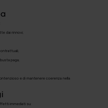
da
:
tte dai rinnovi;
;
ontrattuali;
n busta paga;
i contenzioso e di mantenere coerenza nella
i
fetti immediati su: