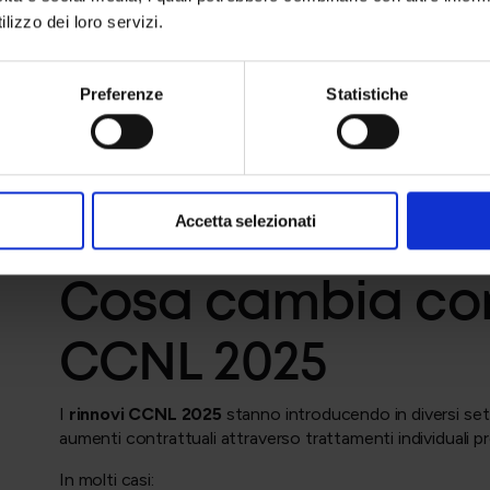
lizzo dei loro servizi.
contrattazione collettiva nazionale;
accordi individuali;
orientamenti della giurisprudenza della Corte 
Preferenze
Statistiche
L’orientamento consolidato della giurisprudenza ev
l’assorbimento è ammesso solo se compatibile
non è applicabile quando aumento contrattuale
comportamenti aziendali consolidati di non asso
del rapporto di lavoro.
Accetta selezionati
Questi elementi rendono necessaria una
verifica 
Cosa cambia con 
CCNL 2025
I
rinnovi CCNL 2025
stanno introducendo in diversi sett
aumenti contrattuali attraverso trattamenti individuali pre
In molti casi: