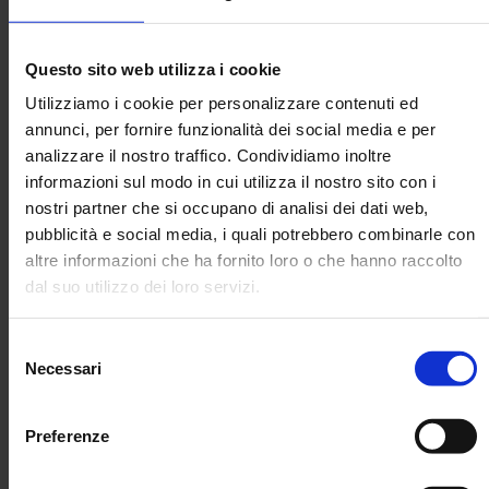
della
ristorazione e del turismo
, caratterizzato da
normative complesse, flussi di personale variabili e continue
Questo sito web utilizza i cookie
esigenze di aggiornamento.
Utilizziamo i cookie per personalizzare contenuti ed
Con
BOOSTEN STUDIO
abbiamo trovato un partner
annunci, per fornire funzionalità dei social media e per
strategico che ci affianca non solo nella
gestione
analizzare il nostro traffico. Condividiamo inoltre
amministrativa del personale
, ma anche nell’individuazione
informazioni sul modo in cui utilizza il nostro sito con i
di
agevolazioni e opportunità
utili a
ridurre i costi
aziendali
e prevenire problematiche tipiche del nostro
nostri partner che si occupano di analisi dei dati web,
settore.
pubblicità e social media, i quali potrebbero combinarle con
altre informazioni che ha fornito loro o che hanno raccolto
Ciò che apprezziamo maggiormente è la rapidità e
dal suo utilizzo dei loro servizi.
l’efficacia con cui lo studio affronta e risolve le diverse
situazioni
, proponendo
soluzioni pratiche e
personalizzate
. La loro professionalità e disponibilità ci
Selezione
Necessari
consentono di concentrarci sullo sviluppo dei nostri
del
ristoranti, sapendo di poter contare su un supporto
consenso
affidabile e sempre orientato al risultato."
Preferenze
Paolo D'Alessandro
,
MAREE SRL