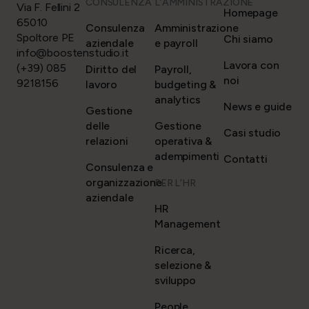
CONSULENZA
L’AMMINISTRAZIONE
Via F. Fellini 2
Homepage
65010
Consulenza
Amministrazione
Spoltore PE
Chi siamo
aziendale
e payroll
info@boostenstudio.it
Lavora con
(+39) 085
Diritto del
Payroll,
noi
9218156
lavoro
budgeting &
analytics
News e guide
Gestione
delle
Gestione
Casi studio
relazioni
operativa &
adempimenti
Contatti
Consulenza e
organizzazione
PER L’HR
aziendale
HR
Management
Ricerca,
selezione &
sviluppo
People