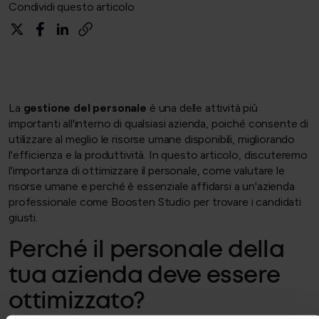
Condividi questo articolo
La
gestione del personale
è una delle attività più
importanti all'interno di qualsiasi azienda, poiché consente di
utilizzare al meglio le risorse umane disponibili, migliorando
l'efficienza e la produttività. In questo articolo, discuteremo
l'importanza di ottimizzare il personale, come valutare le
risorse umane e perché è essenziale affidarsi a un'azienda
professionale come Boosten Studio per trovare i candidati
giusti.
Perché il personale della
tua azienda deve essere
ottimizzato?