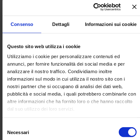
Ottimizzare il personale
significa
mettere i dipendenti
nelle posizioni giuste
, in modo che possano utilizzare al
meglio le loro competenze e abilità per il bene dell'azienda.
Consenso
Dettagli
Informazioni sui cookie
Ciò porta a un'efficienza e una produttività maggiori, il che
può portare a un maggiore profitto per l'azienda. Inoltre,
quando i dipendenti sono soddisfatti delle loro posizioni e
Questo sito web utilizza i cookie
del loro lavoro, sono più motivati e impegnati, il che porta a
un ambiente di lavoro più felice e positivo.
Utilizziamo i cookie per personalizzare contenuti ed
annunci, per fornire funzionalità dei social media e per
Come si valutano le
analizzare il nostro traffico. Condividiamo inoltre
risorse, interne ed esterne,
informazioni sul modo in cui utilizza il nostro sito con i
nostri partner che si occupano di analisi dei dati web,
per il giusto ruolo?
pubblicità e social media, i quali potrebbero combinarle con
altre informazioni che ha fornito loro o che hanno raccolto
La valutazione delle risorse umane è un processo che
dal suo utilizzo dei loro servizi.
implica l'analisi delle competenze tecniche e
comportamentali dei dipendenti.
Boosten Studio utilizza
un metodo certificato
con degli specialisti e strumenti
Selezione
Persolog, gestiti attraverso software utilizzato da specialisti
Necessari
del
certificati.
Boosten Studio disegna il profilo ideale del