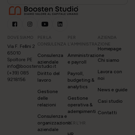
DOVE SIAMO
PER LA
PER
AZIENDA
CONSULENZA
L’AMMINISTRAZIONE
Via F. Fellini 2
Homepage
65010
Consulenza
Amministrazione
Spoltore PE
Chi siamo
aziendale
e payroll
info@boostenstudio.it
Lavora con
(+39) 085
Diritto del
Payroll,
noi
9218156
lavoro
budgeting &
analytics
News e guide
Gestione
delle
Gestione
Casi studio
relazioni
operativa &
adempimenti
Contatti
Consulenza e
organizzazione
PER L’HR
aziendale
HR