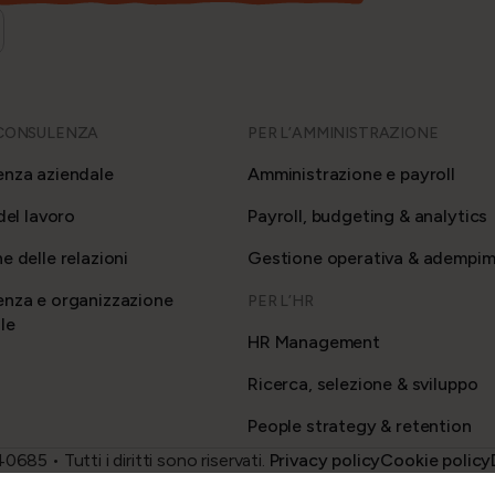
 CONSULENZA
PER L’AMMINISTRAZIONE
nza aziendale
Amministrazione e payroll
del lavoro
Payroll, budgeting & analytics
e delle relazioni
Gestione operativa & adempim
nza e organizzazione
PER L’HR
le
HR Management
Ricerca, selezione & sviluppo
People strategy & retention
5 • Tutti i diritti sono riservati.
Privacy policy
Cookie policy