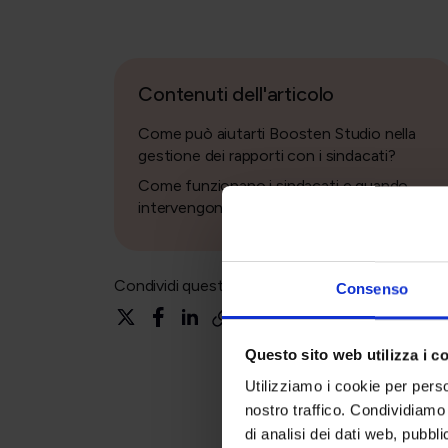
Contenuti dell'articolo
Come può aiutarti Boosten Studio nella
gestione dei rapporti con i sindacati?
Come funzionano i sindacati e quando
intervengono?
Condividi questo articolo
Consenso
Questo sito web utilizza i c
Utilizziamo i cookie per perso
nostro traffico. Condividiamo 
di analisi dei dati web, pubbl