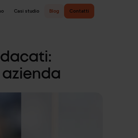
mo
Casi studio
Blog
Contatti
ANAGEMENT
ndacati:
Ricerca, selezione e sviluppo
 azienda
People strategy e retention