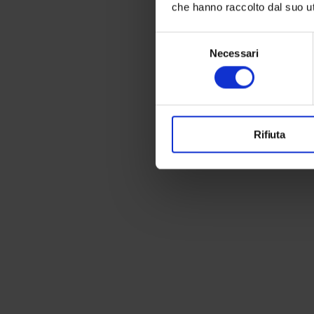
che hanno raccolto dal suo uti
Selezione
Necessari
del
consenso
Rifiuta