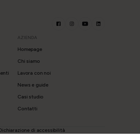
AZIENDA
Homepage
Chi siamo
enti
Lavora con noi
News e guide
Casi studio
Contatti
Dichiarazione di accessibilità