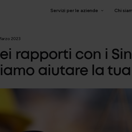
Servizi per le aziende
Chi sia
AMMINISTRAZIONE E PAYROLL
HR M
 Marzo 2023
i rapporti con i Si
Payroll, Budgeting e Analytics
amo aiutare la tua
i
Gestione operativa e adempimenti
azione aziendale