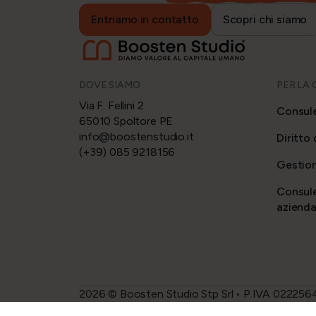
Entriamo in contatto
Scopri chi siamo
DOVE SIAMO
PER LA
Via F. Fellini 2
Consule
65010 Spoltore PE
info@boostenstudio.it
Diritto 
(+39) 085 9218156
Gestion
Consule
azienda
2026 © Boosten Studio Stp Srl • P.IVA 0222564068