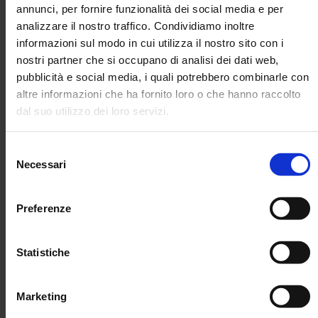
annunci, per fornire funzionalità dei social media e per
Basandoci sulla nostra esperienza con PMI, segnaliamo i
analizzare il nostro traffico. Condividiamo inoltre
rischi più comuni:
informazioni sul modo in cui utilizza il nostro sito con i
Mancato monitoraggio della soglia:
superare anche
nostri partner che si occupano di analisi dei dati web,
per poco può far scattare il fringe benefit tassabile per
pubblicità e social media, i quali potrebbero combinarle con
intero.
altre informazioni che ha fornito loro o che hanno raccolto
dal suo utilizzo dei loro servizi.
Classificazione figli a carico:
l’esenzione a 2.000 €
richiede dichiarazione del lavoratore (codice fiscale dei
figli).
Selezione
Necessari
del
Documentazione insufficiente:
vanno conservate
consenso
fatture, contratti di affitto e ricevute.
Preferenze
Allineamento interno:
ogni beneficio deve essere
inserito nel payroll e comunicato alle parti sociali.
Statistiche
Basta un euro oltre soglia per
Marketing
tassare tutto