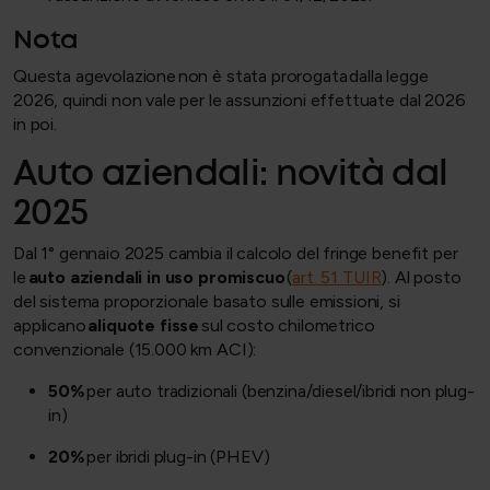
Nota
Questa agevolazione non è stata prorogata dalla legge
2026, quindi non vale per le assunzioni effettuate dal 2026
in poi.
Auto aziendali: novità dal
2025
Dal 1° gennaio 2025 cambia il calcolo del fringe benefit per
le
auto aziendali in uso promiscuo
(
art. 51 TUIR
). Al posto
del sistema proporzionale basato sulle emissioni, si
applicano
aliquote fisse
sul costo chilometrico
convenzionale (15.000 km ACI):
50%
per auto tradizionali (benzina/diesel/ibridi non plug-
in)
20%
per ibridi plug-in (PHEV)