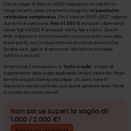
Con la Legge di Bilancio 2025 il legislatore ha ridefinito i
fringe benefit come strumento integrato nel
pacchetto
retributivo complessivo
. Per il triennio 2025–2027 valgono
due limiti di esenzione:
fino a
1.000 €
annui per i dipendenti
senza figli e 2.000 € annui per chi ha figli a carico. Questi
limiti si applicano a tutti i benefici concessi (auto aziendale,
buoni pasto, ecc.) inclusi i rimborsi di utenze domestiche
(acqua, luce, gas) e di spese per l’abitazione principale
(affitto o mutuo).
Attenzione: il meccanismo è “
tutto o nulla
”: in caso di
superamento della soglia applicabile, l’intero valore dei fringe
benefit erogati diventa imponibile. Un piano benefit
impostato senza controllo può quindi generare oneri fiscali
e contributivi molto elevati.
Non sai se superi la soglia di
1.000 / 2.000 €?
Prenota una call gratuita