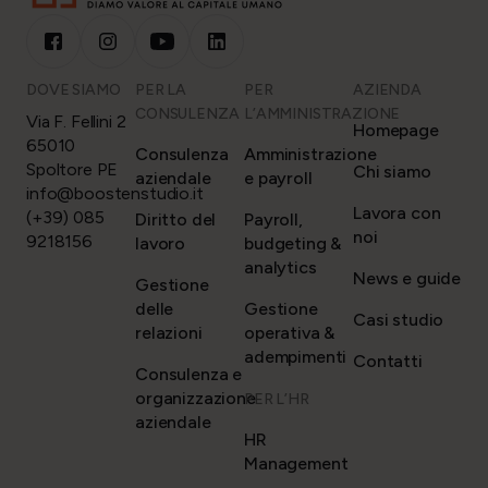
DOVE SIAMO
PER LA
PER
AZIENDA
CONSULENZA
L’AMMINISTRAZIONE
Via F. Fellini 2
Homepage
65010
Consulenza
Amministrazione
Spoltore PE
Chi siamo
aziendale
e payroll
info@boostenstudio.it
Lavora con
(+39) 085
Diritto del
Payroll,
noi
9218156
lavoro
budgeting &
analytics
News e guide
Gestione
delle
Gestione
Casi studio
relazioni
operativa &
adempimenti
Contatti
Consulenza e
organizzazione
PER L’HR
aziendale
HR
Management