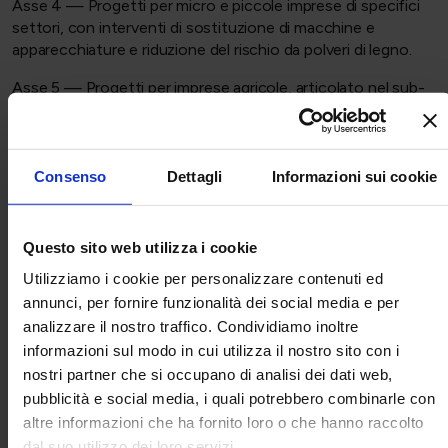
Asse 4 — Progetti per micro e piccole imprese di specifici
settori, con interventi di sostituzione di macchine e
apparecchiature e riduzione del rischio da polveri di legno.
Asse 5 — Progetti per imprese agricole, articolato nel sub-
Asse 5.1 per le imprese agricole in generale (macchinari
innovativi, riduzione di emissioni e rumore, sostituzione di
trattori obsoleti) e nel sub-Asse 5.2 riservato ai giovani
agricoltori, con contributo fino all'80%.
Consenso
Dettagli
Informazioni sui cookie
Per gli Assi 1.1, 2, 3 e 4 è possibile aggiungere un intervento
aggiuntivo, finanziabile fino all'80% entro il limite massimo di
Questo sito web utilizza i cookie
20.000 €, nel rispetto del massimale complessivo di 130.000
Utilizziamo i cookie per personalizzare contenuti ed
€.
annunci, per fornire funzionalità dei social media e per
Quanto si ottiene: misura e limiti del
analizzare il nostro traffico. Condividiamo inoltre
contributo
informazioni sul modo in cui utilizza il nostro sito con i
nostri partner che si occupano di analisi dei dati web,
Il contributo è a fondo perduto, calcolato sulle spese
pubblicità e social media, i quali potrebbero combinarle con
ammissibili al netto dell'IVA, con le seguenti percentuali:
altre informazioni che ha fornito loro o che hanno raccolto
· 65% per gli Assi 1.1, 2, 3 e 4;
dal suo utilizzo dei loro servizi.