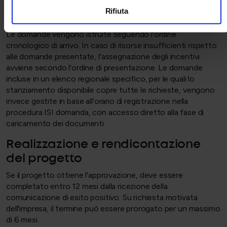
di 130 punti è possibile completare l'invio attraverso lo
Rifiuta
sportello informatico.
Le domande vengono istruite seguendo l'ordine
cronologico di arrivo. In caso di risorse insufficienti rispetto
alle domande presentate, l'assegnazione degli incentivi
avviene secondo l'ordine di presentazione. Le domande
incluse in un elenco regionale specifico, per le quali lo
stanziamento disponibile copre tutte le richieste, vengono
invece gestite in base all'orario di registrazione nella
procedura ISI domanda, con accesso diretto alla fase di
caricamento dei documenti.
Realizzazione e rendicontazione
del progetto
Se il progetto ottiene l'approvazione, deve essere
completato entro 12 mesi dalla ricezione della
comunicazione di esito positivo. Su richiesta motivata
dell'impresa, il termine può essere prorogato per un massimo
di 6 mesi.