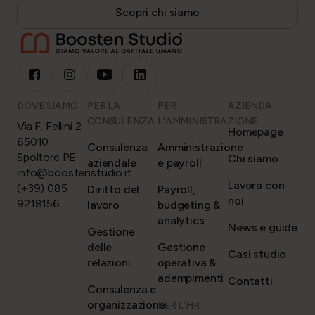
Scopri chi siamo
DOVE SIAMO
PER LA
PER
AZIENDA
CONSULENZA
L’AMMINISTRAZIONE
Via F. Fellini 2
Homepage
65010
Consulenza
Amministrazione
Spoltore PE
Chi siamo
aziendale
e payroll
info@boostenstudio.it
Lavora con
(+39) 085
Diritto del
Payroll,
noi
9218156
lavoro
budgeting &
analytics
News e guide
Gestione
delle
Gestione
Casi studio
relazioni
operativa &
adempimenti
Contatti
Consulenza e
organizzazione
PER L’HR