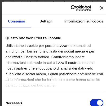
approfondita della situazione, tenendo conto del contesto
sociale e delle opportunità e minacce presenti sul mercato.
Questo ci permette di formulare una valutazione precisa
della situazione e di pianificare una strategia per risolverla.
Consenso
Dettagli
Informazioni sui cookie
Pianificazione dei tempi e dei costi
Dopo aver compreso la situazione, la nostra azienda
Questo sito web utilizza i cookie
pianifica i tempi e i costi per la risoluzione della crisi. Questo
Utilizziamo i cookie per personalizzare contenuti ed
include un'analisi dettagliata dei costi per la gestione degli
annunci, per fornire funzionalità dei social media e per
ammortizzatori sociali come la Cassa Integrazione Guadagni
(CIG), la Cassa Integrazione Straordinaria (CIGS), la
analizzare il nostro traffico. Condividiamo inoltre
Solidarietà e altri aiuti governativi.
informazioni sul modo in cui utilizza il nostro sito con i
nostri partner che si occupano di analisi dei dati web,
Supporto specialistico e Attivazione
pubblicità e social media, i quali potrebbero combinarle con
ammortizzatori
altre informazioni che ha fornito loro o che hanno raccolto
La nostra azienda fornisce una consulenza e un supporto
dal suo utilizzo dei loro servizi.
specialistico per aiutare i clienti nell'attivazione e nella
gestione degli ammortizzatori sociali. Questo comprende
Selezione
l'assistenza nella gestione dei rapporti con le organizzazioni
Necessari
del
sindacali, con le rappresentanze sindacali aziendali, con i