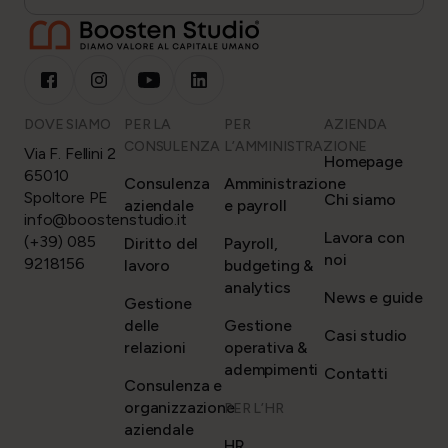
DOVE SIAMO
PER LA
PER
AZIENDA
CONSULENZA
L’AMMINISTRAZIONE
Via F. Fellini 2
Homepage
65010
Consulenza
Amministrazione
Spoltore PE
Chi siamo
aziendale
e payroll
info@boostenstudio.it
Lavora con
(+39) 085
Diritto del
Payroll,
noi
9218156
lavoro
budgeting &
analytics
News e guide
Gestione
delle
Gestione
Casi studio
relazioni
operativa &
adempimenti
Contatti
Consulenza e
organizzazione
PER L’HR
aziendale
HR